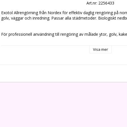
Art.nr: 2256433
Exotol Allrengörning från Nordex för effektiv daglig rengöring på no
golv, väggar och inredning. Passar alla städmetoder. Biologiskt nedb
För professionell användning till rengöring av målade ytor, golv, kak
Visa mer
För fukt- eller våttorkning. Eftersköljning ej nödvändig.

-- Ljusgrön

-- Parfymerad - Angenäm doft

-- Finns i flera mängder

-- För alla ytor

-- Effektivt

-- Biologiskt nedbrytbar

-- Faraomärkning: Irriterande

-- pH-värde 7,5 / 8,0

-- Miljöinfo: Svanen Lic.nr: 3026 0009