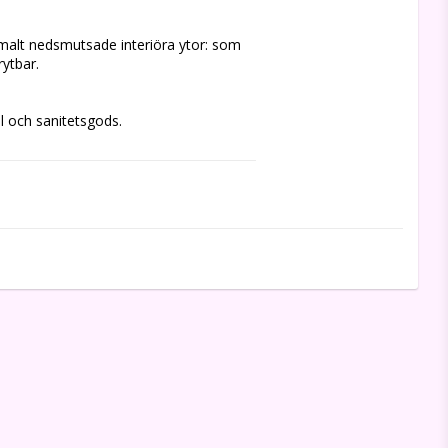
rmalt nedsmutsade interiöra ytor: som 
rytbar.
el och sanitetsgods.