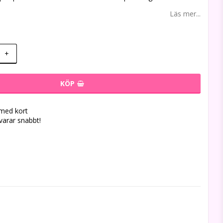
Läs mer...
+
KÖP
 med kort
svarar snabbt!