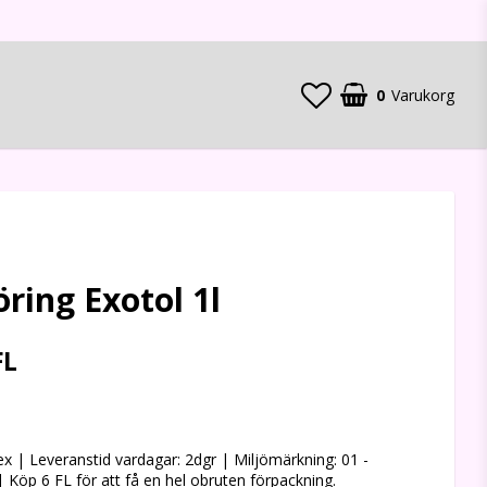
0
Varukorg
öring Exotol 1l
FL
 favoritlistan
 | Leveranstid vardagar: 2dgr | Miljömärkning: 01 -
 Köp 6 FL för att få en hel obruten förpackning.