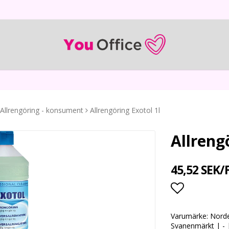
Allrengöring - konsument
Allrengöring Exotol 1l
Allreng
45,52 SEK/
Lägg till i
Varumärke: Nordex
Svanenmärkt | - |