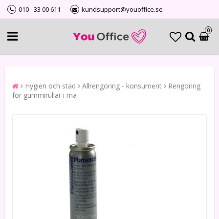
010 - 33 00 611
kundsupport@youoffice.se
0
Hygien och städ
Allrengöring - konsument
Rengöring
för gummirullar i ma