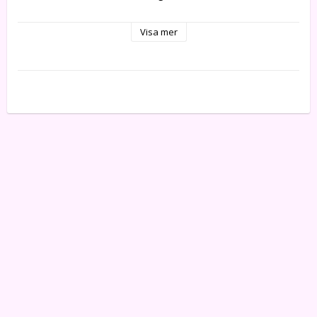
Då denna vara specialbeställs vid order, omfattas den 
Visa mer
inte av Office Depots retur-/ångerrätt vid köp i 
egenskap av företag eller annan juridisk person.