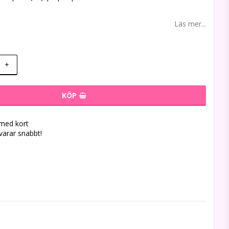
Läs mer...
+
KÖP
 med kort
svarar snabbt!