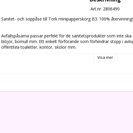
Art.nr: 2806490
Sanitet- och soppåse till Tork minipapperskorg B3. 100% återvinning
Avfallspåsarna passar perfekt för de sanitetsprodukter som inte ska sp
blöjor, bomull mm. Ett enkelt förförande som förhindrar stopp i avlop
offentliga toaletter, kontor, skolor mm.

-- Grå

Visa mer
-- 320 x 400 mm

-- 10 Liter

-- 100 st/rulle

-- Miljöinfo: Tillverkat av Polyetenplast (PE)