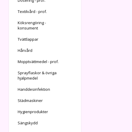
Dosering - prof.
Textilvård - prof.
Köksrengöring -
konsument
Tvättlappar
Hårvård
Mopptvättmedel - prof.
Sprayflaskor & övriga
hjälpmedel
Handdesinfektion
Städmaskiner
Hygienprodukter
Sängskydd