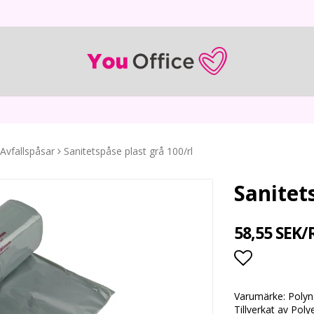
Avfallspåsar
Sanitetspåse plast grå 100/rl
Sanitet
58,55 SEK/
Lägg till i
Varumärke: Polyno
Tillverkat av Poly