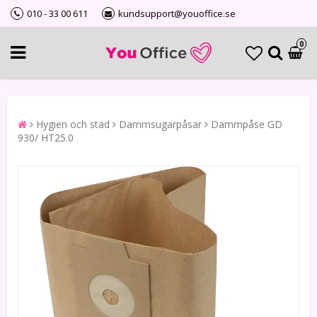
010 - 33 00 611
kundsupport@youoffice.se
0
Hygien och städ
Dammsugarpåsar
Dammpåse GD
930/ HT25.0