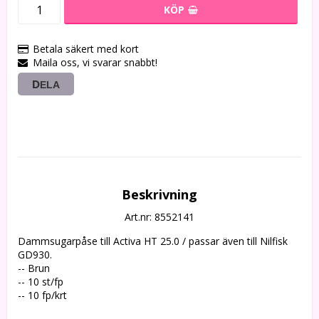
KÖP
Betala säkert med kort
Maila oss, vi svarar snabbt!
DELA
Beskrivning
Art.nr: 8552141
Dammsugarpåse till Activa HT 25.0 / passar även till Nilfisk 
GD930. 

-- Brun

-- 10 st/fp

-- 10 fp/krt