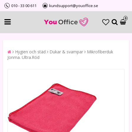
010 - 33 00 611
kundsupport@youoffice.se
0
Hygien och städ
Dukar & svampar
Mikrofiberduk
Jonma. Ultra.Röd