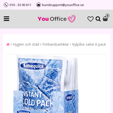
010 - 33 00 611
kundsupport@youoffice.se
0
Hygien och städ
Förbandsartiklar
Kylpåse salve 6-pack