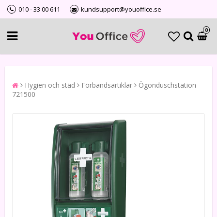
010 - 33 00 611
kundsupport@youoffice.se
0
Hygien och städ
Förbandsartiklar
Ögonduschstation
721500