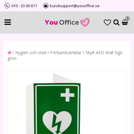
010 - 33 00 611
kundsupport@youoffice.se
0
Hygien och städ
Förbandsartiklar
Skylt AED Wall Sign
grön