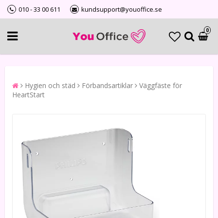
010 - 33 00 611
kundsupport@youoffice.se
0
Hygien och städ
Förbandsartiklar
Väggfäste för
HeartStart