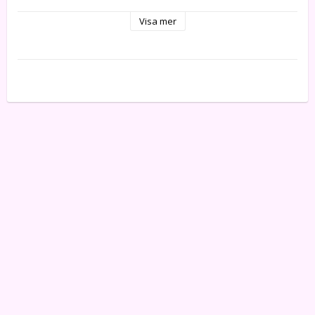
Då denna vara specialbeställs vid order, omfattas den 
Visa mer
inte av Office Depots retur-/ångerrätt vid köp i 
egenskap av företag eller annan juridisk person.