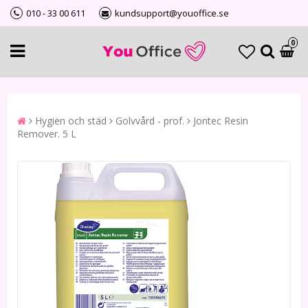
010 - 33 00 611
kundsupport@youoffice.se
0
Hygien och städ
Golvvård - prof.
Jontec Resin
Remover. 5 L