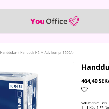
Handdukar
Handduk H2 M Adv kompr 1200/tr
Handdu
464,40 SEK
Lägg till i
Varumärke: Tork |
| - | Köp 1 FP fö