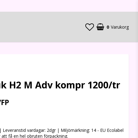
0
Varukorg
Din varukorg är tom
k H2 M Adv kompr 1200/tr
/FP
 favoritlistan
 Leveranstid vardagar: 2dgr | Miljömärkning: 14 - EU Ecolabel
r att få en hel obruten förpackning.