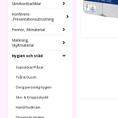
Skrivbordsartiklar
Konferens-
,Presentationsutrustning
Pennor, Ritmaterial
Märkning,
Skyltmaterial
Hygien och städ
Sopsäckar/Påsar
Tvål & Dusch
Övrig personlig hygien
Sko- & Kroppsskydd
Hand/hudkräm
Dispenser Hygien