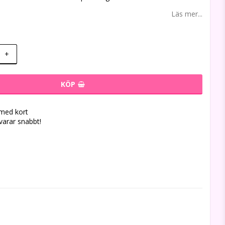
Läs mer...
+
KÖP
 med kort
svarar snabbt!