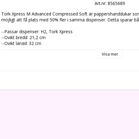
Art.nr: 8565689
Tork Xpress M Advanced Compressed Soft är pappershanddukar som 
möjligt att få plats med 50% fler i samma dispenser. Detta sparar bå
--Passar dispenser: H2, Tork Xpress

--Ovikt bredd: 21,2 cm 

--Ovikt längd: 32 cm 

--Vikt längd: 8 cm 

Visa mer
--Kvalitet: Advanced 

--Lager: 2 

--Färg: Vit 

--Mönsterprägling: JA

--Vikning: Multifold M 

--200 handdukar/bunt 

--6 buntar/transportförpackning