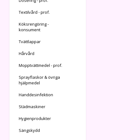
Dosering - prof.
Textilvård - prof.
Köksrengöring -
konsument
Tvättlappar
Hårvård
Mopptvättmedel - prof.
Sprayflaskor & övriga
hjälpmedel
Handdesinfektion
Städmaskiner
Hygienprodukter
Sängskydd