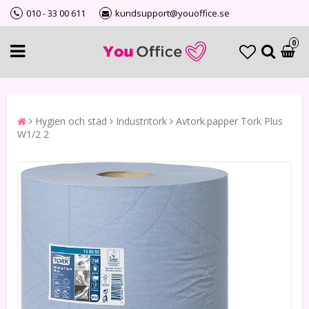
010 - 33 00 611
kundsupport@youoffice.se
0
Hygien och städ
Industritork
Avtork.papper Tork Plus
W1/2 2