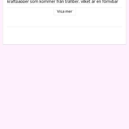
kraftpapper som kommer från träfiber, vilket är en förnybar 
råvara. Papperssäcken går att kompostera och röta. Den är 
Visa mer
CO2neutral.
Papperssopsäcken är ett hållbart miljövänligt och hygienskt 
engångsemballage och är den idealiska lösningen på många 
avfallsproblem. Papperet är certifierat att vara fullt 
komposterbart i enlighet med EN 13432.

-- 2-bladigt

-- Naturligt brun

-- Finns i flera olika storlekar

-- Papperet är certifierat att vara fullt komposterbart i 
enlighet med EN 13432