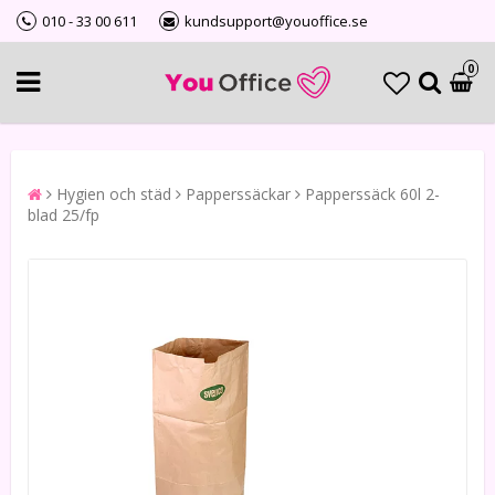
010 - 33 00 611
kundsupport@youoffice.se
0
Hygien och städ
Papperssäckar
Papperssäck 60l 2-
blad 25/fp