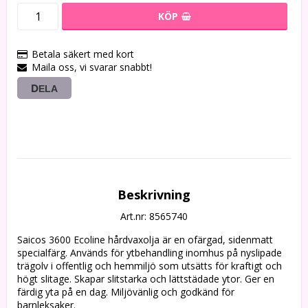
KÖP
Betala säkert med kort
Maila oss, vi svarar snabbt!
DELA
Beskrivning
Art.nr: 8565740
Saicos 3600 Ecoline hårdvaxolja är en ofärgad, sidenmatt 
specialfärg. Används för ytbehandling inomhus på nyslipade 
trägolv i offentlig och hemmiljö som utsätts för kraftigt och 
högt slitage. Skapar slitstarka och lättstädade ytor. Ger en 
färdig yta på en dag. Miljövänlig och godkänd för 
barnleksaker. 
