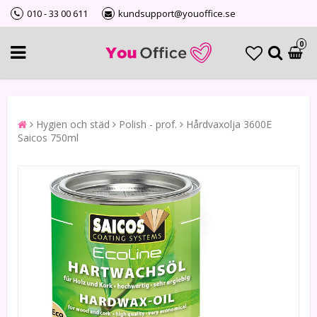
010 - 33 00 611
kundsupport@youoffice.se
0
Hygien och städ
Polish - prof.
Hårdvaxolja 3600E
Saicos 750ml