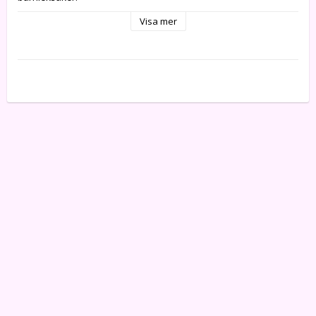
--Halkskyddsfaktor R9

Visa mer
--VOC < 10%

--Sidenmatt. Glanstal: ~20

--Ofärgad

--Miljövänlig. Godkänd för barnleksaker

--Åtgång: 1 liter räcker till ~97–114 m²