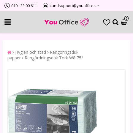
010 - 33 00 611
kundsupport@youoffice.se
0
Hygien och städ
Rengöringsduk
papper
Rengördningsduk Tork W8 75/