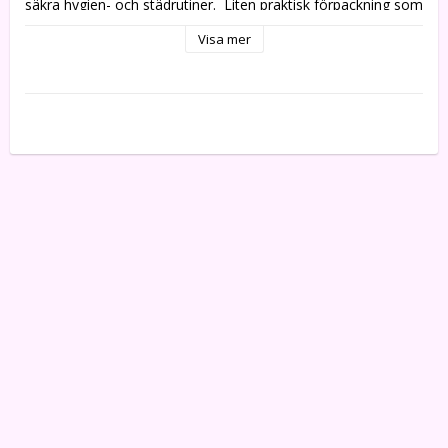
säkra hygien- och städrutiner.  Liten praktisk förpackning som 
innehåller 40 st dukar, är lätt att bära med & lägga på 
Visa mer
städvagnen etc.

-- Finns i flera färger - färgkodade

-- 1 lager

-- Mått på duk: 30 x 38,5 cm

-- 40 st/fp

-- 8 fp/krt

-- 60 krt/pall

-- Livsmedelsgodkänd

-- Miljöinfo: FSC