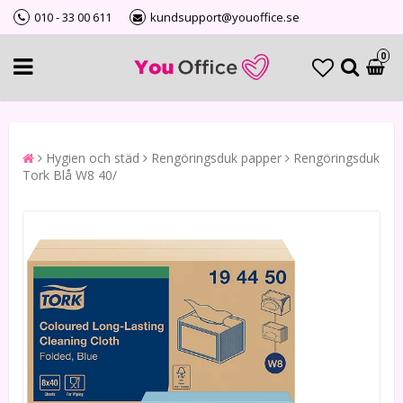
010 - 33 00 611
kundsupport@youoffice.se
0
Hygien och städ
Rengöringsduk papper
Rengöringsduk
Tork Blå W8 40/