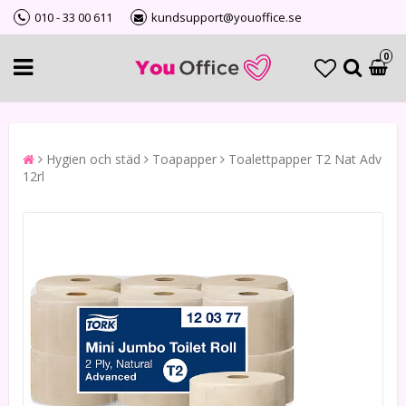
010 - 33 00 611
kundsupport@youoffice.se
0
Hygien och städ
Toapapper
Toalettpapper T2 Nat Adv
12rl