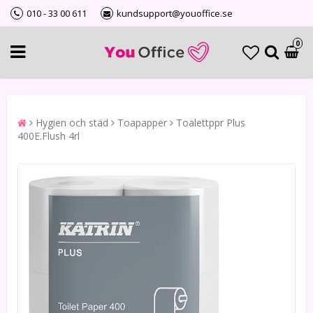
010 - 33 00 611
kundsupport@youoffice.se
0
Hygien och städ
Toapapper
Toalettppr Plus
400E.Flush 4rl