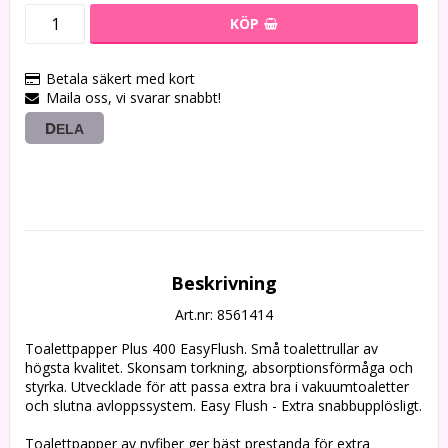
KÖP
Betala säkert med kort
Maila oss, vi svarar snabbt!
DELA
Beskrivning
Art.nr: 8561414
Toalettpapper Plus 400 EasyFlush. Små toalettrullar av 
högsta kvalitet. Skonsam torkning, absorptionsförmåga och 
styrka. Utvecklade för att passa extra bra i vakuumtoaletter 
och slutna avloppssystem. Easy Flush - Extra snabbupplösligt.  
Toalettpapper av nyfiber ger bäst prestanda för extra 