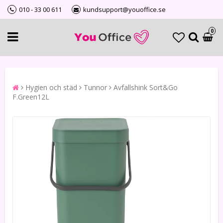
010 - 33 00 611
kundsupport@youoffice.se
0
Hygien och städ
Tunnor
Avfallshink Sort&Go
F.Green12L