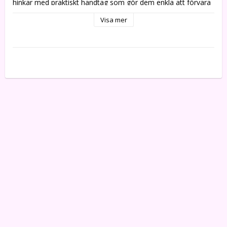
hinkar med praktiskt handtag som gör dem enkla att förvara 
och transportera.  

Visa mer
--Köp till passande påsar artikel: 8565929 

-- Passande väggfäste medföljer

--Storlekar: 3, 6, 12, 16, 25 och 40 liter

--Färg: Firgreen