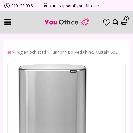
010 - 33 00 611
kundsupport@youoffice.se
0
Hygien och städ
Tunnor
Bo Pedalhink, M.stål* 60L