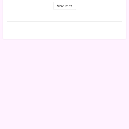
-- Material: Polypropen (PP) - Återvinns som hårdplast på 
Visa mer
återvinningscentral

-- Mått: 395 x 270 mm