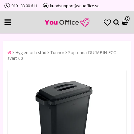
010 - 33 00 611
kundsupport@youoffice.se
0
Hygien och städ
Tunnor
Soptunna DURABIN ECO
svart 60