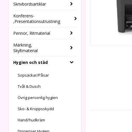
Skrivbordsartiklar
Konferens-
,Presentationsutrustning
Pennor, Ritmaterial
Märkning,
Skyltmaterial
Hygien och städ
Sopsäckar/Påsar
Tvål & Dusch
Övrig personlig hygien
Sko- & Kroppsskydd
Hand/hudkräm
Dispenser Hygien