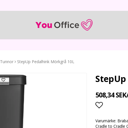
Tunnor
StepUp Pedalhink Mörkgrå 10L
StepUp
508,34 SEK
Lägg till i
Varumärke: Braban
Cradle to Cradle 