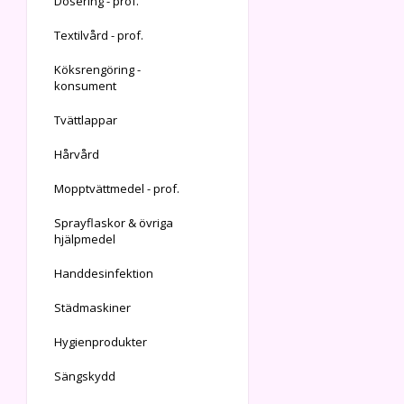
Dosering - prof.
Textilvård - prof.
Köksrengöring -
konsument
Tvättlappar
Hårvård
Mopptvättmedel - prof.
Sprayflaskor & övriga
hjälpmedel
Handdesinfektion
Städmaskiner
Hygienprodukter
Sängskydd