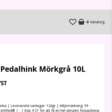
0
Varukorg
 Pedalhink Mörkgrå 10L
/ST
 favoritlistan
tia | Leveranstid vardagar: 12dgr | Miljömärkning: 59 -
Certified® | - | Köp 4 ST för att få en hel obruten förpackning.