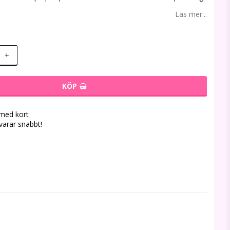
Läs mer...
+
KÖP
 med kort
svarar snabbt!