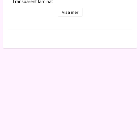
-- Transparent laminat

-- Tjocklek: 125 mikron

Visa mer
-- Finns i flera storlekar och ytor

-- Gör egna namnbrickor till resväskan

-- Lamineringsfickorna är rep-, smuts- och vattentåliga

-- Rundade hörn för säker hantering