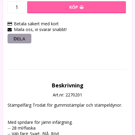
KÖP
Betala säkert med kort
Maila oss, vi svarar snabbt!
DELA
Beskrivning
Art.nr: 2270201
Stämpelfärg Trodat för gummistämplar och stämpeldynor.
Med spridare för jämn infärgning. 

-- 28 ml/flaska

-- Välj färg: Svart, Blå, Röd
