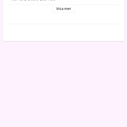
-- ISO 11798 Certified - Gäller endast artikel: 2270204
Visa mer