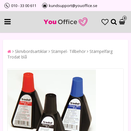
010 - 33 00 611
kundsupport@youoffice.se
0
Skrivbordsartiklar
Stämpel- Tillbehör
Stämpelfärg
Trodat blå